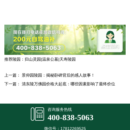
推荐陵园：
归山灵园
|
温泉公墓
|
天寿陵园
上一篇：
景仰园陵园：揭秘卧碑背后的感人故事！
下一篇：
清东陵万佛园价格大起底：哪些因素影响了最终价位
咨询服务热线
400-838-5063
微信号：17812269525