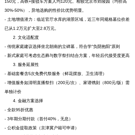
150元，高铁+接驳车方案人均120元。相较北京市郊陵园（均价高
30%-50%），异地选购的性价比优势明显。
- 土地增值潜力：临近官厅水库的湖景区域，近三年同规格墓位价差
已从1.2万元扩大至2.8万元。
2. 文化适配度
- 传统家庭建议选择坐北朝南的立碑墓，符合学"负阴抱阳"原则
- 新式家庭可考虑生态葬与数字祭扫结合方案，年轻后代接受度更高
3. 服务延展性
- 基础套餐含5次免费代祭服务（鲜花摆放、卫生清理）
- 增值服务如清明直播祭扫（200元/次）、家谱镌刻（800元/版）需
单独计价
4. 金融方案选择
- 全款95折优惠
- 3年期分期付款（首付40%，无息）
- 公积金提取政策（京津冀户籍可申请）