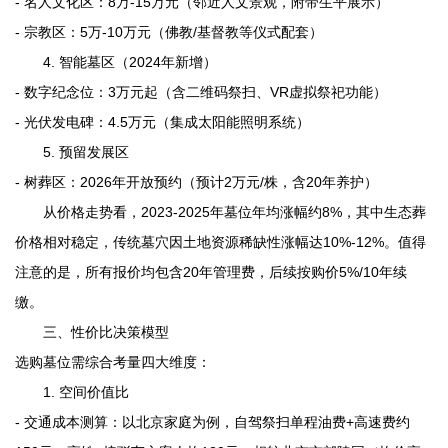
- 名人文化区：8万-15万元（邻近人文景观，附带生平展示）
- 宗教区：5万-10万元（佛教/基督教等仪式配套）
4. 智能墓区（2024年新增）
- 数字纪念位：3万元起（含二维码祭扫、VR虚拟祭祀功能）
- 光伏发电碑：4.5万元（集成太阳能照明系统）
5. 预留发展区
- 树葬区：2026年开放预约（预计2万元/株，含20年养护）
从价格走势看，2023-2025年墓位年均涨幅约8%，其中生态葬
价格相对稳定，传统墓穴因土地资源稀缺性涨幅达10%-12%。值得
注意的是，所有报价均包含20年管理费，后续按购价5%/10年续
缴。
三、性价比决策模型
选购墓位需综合考量四大维度：
1. 空间价值比
- 交通成本测算：以北京家庭为例，自驾祭扫单程油费+高速费约