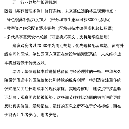
五、行业趋势与长远规划
随着《殡葬管理条例》修订实施，未来墓位选购将呈现新特点：
- 绿色殡葬补贴力度加大（部分城市生态葬可获3000元奖励）
- 数字资产继承配套逐步完善（区块链技术确保虚拟祭扫权属）
- 多代共享墓穴设计兴起（可更换式碑文，支持延续性使用）
建议购房者以20-30年为周期规划，优先选择配套成熟、留有升
级空间的区域。例如园区东区正在建设智能灌溉系统，未来维护成
本将显著低于传统区域。
结语：墓位选择本质是情感价值与经济理性的平衡。
中华永久
陵园
凭借适中的区位价格比和持续的服务创新，特别适合注重传统
仪式感又关注长期成本的现代家庭。实地考察时，建议携带罗盘验
证朝向，观察周边植被长势，这些细节往往比华丽的销售说辞更能
反映真实价值。最终记住，最好的安息之所不在于价格标签，而在
于能否让生者安心、逝者安息。