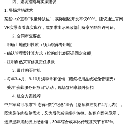
四、避坑指南与实操建议
1. 警惕营销话术
某些中介宣称"限量稀缺位"，实际园区开发率仅60%。建议通过官网
VR实景查看真实库存，或要求出示民政部门备案的销售许可证。
2. 合同审查要点
- 明确土地使用性质（须为殡葬专用地）
- 确认管理费计算方式（按购价比例还是固定金额）
- 注明自然灾害修复责任条款
3. 最佳购买时机
- 每年3-4月、9-10月淡季常有促销（赠祭祀用品或减免管理费）
- 关注"殡葬服务开放日"活动，现场签约享额外折扣
4. 组合方案推荐
中产家庭可考虑"生态葬+数字纪念"组合（总预算控制在4万元内），
既满足传统祭奠需求，又为后代减轻维护负担。某客户案例显示，
选择壁葬搭配线上纪念馆，30年综合成本比传统墓穴节省62%。